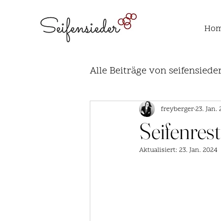
Ho
Alle Beiträge von seifensiede
Werkzeug & Rohstoffe
freyberger
23. Jan.
Seifenres
Aktualisiert:
23. Jan. 2024