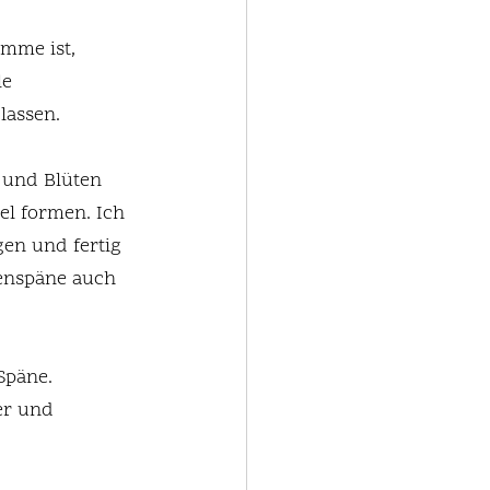
mme ist, 
e 
lassen.
f und Blüten 
el formen. Ich 
en und fertig 
fenspäne auch 
Späne. 
er und 