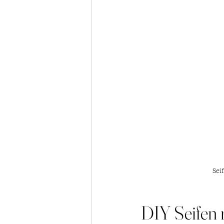
Sei
DIY Seifen 