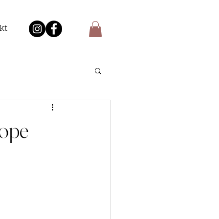
kt
rope