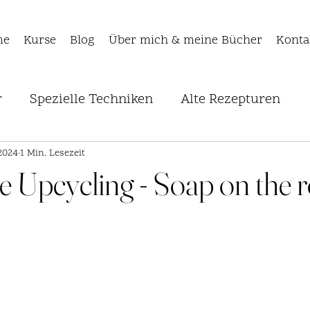
me
Kurse
Blog
Über mich & meine Bücher
Konta
r
Spezielle Techniken
Alte Rezepturen
Pflanzenfarbstoffe
 2024
1 Min. Lesezeit
te Upcycling - Soap on the 