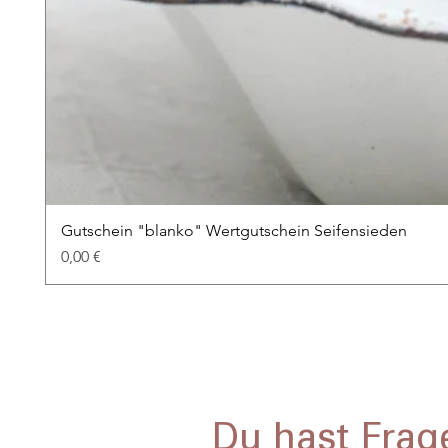
Gutschein "blanko" Wertgutschein Seifensieden
Preis
0,00 €
Du hast Frag