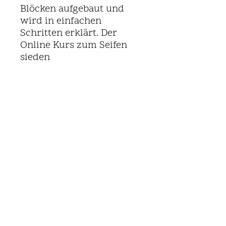
Blöcken aufgebaut und
wird in einfachen
Schritten erklärt. Der
Online Kurs zum Seifen
sieden
für Fortgeschrittene ist
zeitlich unbegrenzt,
weshalb du ihn beliebig
oft abrufen und nach
eigenem Zeitplan und
Tempo von zu Hause aus
lernen kannst.
Inhalt
Theorie:
Natürlich färben
Wie kann ich den Seifenleim