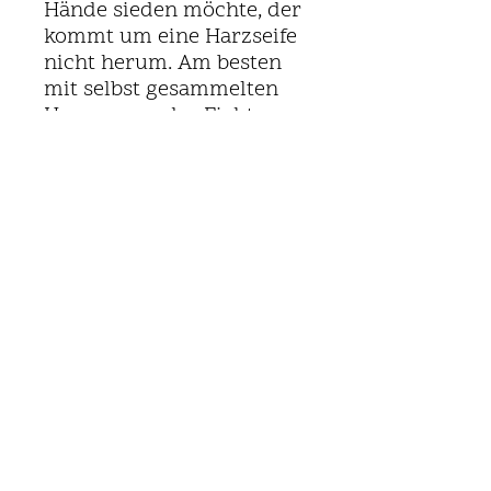
Hände sieden möchte, der
kommt um eine Harzseife
nicht herum. Am besten
mit selbst gesammelten
Harzen von der Fichte,
Lärche oder der Föhre.
Einmal verwendet, wirst
du die pflegenden
Eigenschaften und den
Unterschied zu schätzen
wissen.
Inhalt
Theorie:
Was ist Kaliumhydroxid und wie
berechne ich es?
Rezeptur Schmierseife
© 2026
www.seifensieder.at
|
Galle Dosierung und Funktion