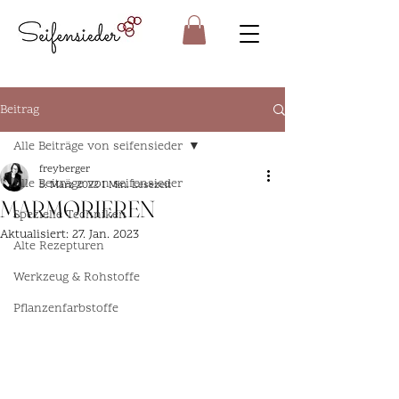
Beitrag
Alle Beiträge von seifensieder
freyberger
Alle Beiträge von seifensieder
5. März 2022
1 Min. Lesezeit
MARMORIEREN
Spezielle Techniken
Aktualisiert:
27. Jan. 2023
Alte Rezepturen
Werkzeug & Rohstoffe
Pflanzenfarbstoffe