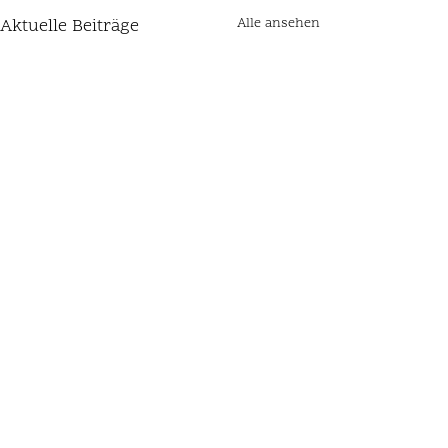
Aktuelle Beiträge
Alle ansehen
Kommentare
Tricolor Seife