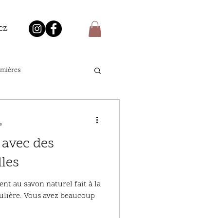
ez
emières
e
 avec des
lles
nt au savon naturel fait à la
ulière. Vous avez beaucoup