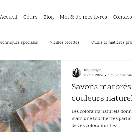
Accueil
Cours
Blog
Moi & de mes livres
Contact
echniques spéciales
Vieilles recettes
Outils et matières pr
s courants - Dépannage
Les 25 recettes
freyberger
25 mai 2024
1 min de lectur
Savons marbrés
couleurs nature
Les colorants naturels donne
main une touche très partic
de ces colorants chez...