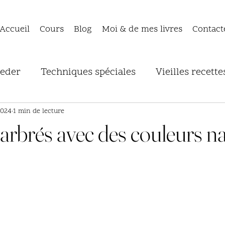
Accueil
Cours
Blog
Moi & de mes livres
Contact
ieder
Techniques spéciales
Vieilles recette
ères
Colorants végétaux
Problèmes couran
2024
1 min de lecture
rbrés avec des couleurs na