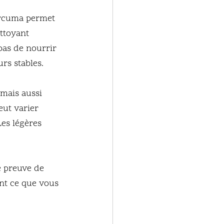
urcuma permet 
ttoyant 
pas de nourrir 
rs stables.
mais aussi 
eut varier 
es légères 
e preuve de 
ent ce que vous 