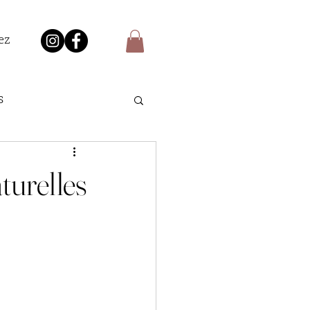
ez
s
ts - Dépannage
turelles